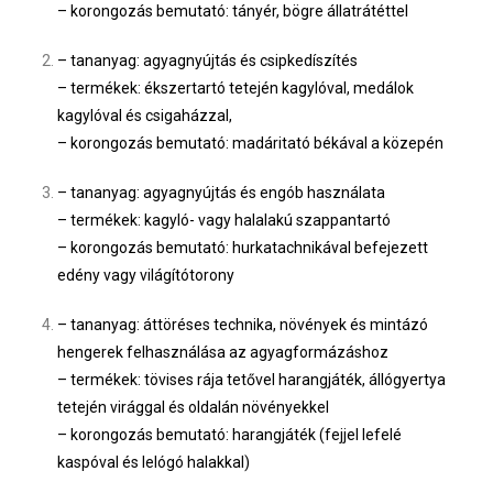
– korongozás bemutató: tányér, bögre állatrátéttel
– tananyag: agyagnyújtás és csipkedíszítés
– termékek: ékszertartó tetején kagylóval, medálok
kagylóval és csigaházzal,
– korongozás bemutató: madáritató békával a közepén
– tananyag: agyagnyújtás és engób használata
– termékek: kagyló- vagy halalakú szappantartó
– korongozás bemutató: hurkatachnikával befejezett
edény vagy világítótorony
– tananyag: áttöréses technika, növények és mintázó
hengerek felhasználása az agyagformázáshoz
– termékek: tövises rája tetővel harangjáték, állógyertya
tetején virággal és oldalán növényekkel
– korongozás bemutató: harangjáték (fejjel lefelé
kaspóval és lelógó halakkal)