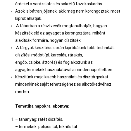
érdekel a varázslatos és sokrétű fazekaskodás.
Azok is bátran jöjjenek, akik még nem korongoztak, most
kipróbálhatják.
A táborban a résztvevők megtanulhatják, hogyan
készítsék elő az agyagot a korongozásra, miként
alakítsák formára, hogyan díszítsék.
A tárgyak készítése során kipróbálunk több technikát,
díszítési módot (pl. karcolás, rárakás,
engób, csipke, áttörés) és foglalkozunk az
agyagtermékek használatával a mindennapi életben.
Készítünk majd kisebb használati és dísztárgyakat
mindenkinek saját tehetségéhez és alkotókedvéhez
mérten.
Tematika napokra lebontva:
– tananyag: rátét díszítés,
– termékek: polipos tál, teknős tál