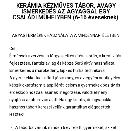
KERÁMIA KÉZMŰVES TÁBOR, AVAGY
ISMERKEDÉS AZ AGYAGGAL EGY
CSALÁDI
MŰHELYBEN (6-16 éveseknek)
AGYAGTERMÉKEK HASZNÁLATA A MINDENNAPI ÉLETBEN
Cél:
Élmények szerzése a tárgyak elkészítése során, a kreativitás
fejlesztése, fantáziavilág és képzelőerő aktív
használata.
Ismerkedés a marokedény, lap- és hurka technikával.
A gyerekekkel kialakított jó viszony, és az egyéni odafigyelés
képzik oktatásom alappillérét, célom a gyermekek
pozitív és
érdeklődő hozzáállásának megőrzése, valódi élmény
nyújtása a táborozás alatt. Ha egy kreatív, de
ugyanakkor
hasznos tábort keresel velünk garantáltan elégedettek
lesztek!
A táborba várunk minden 6 év feletti gyermeket, akiket