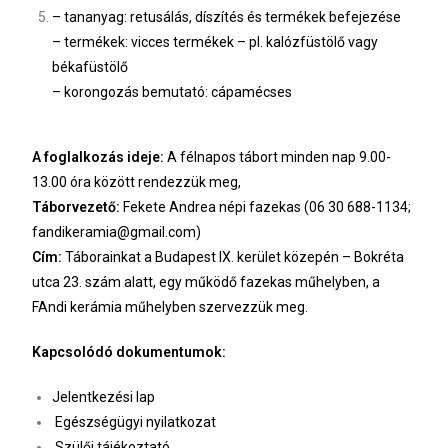
– tananyag: retusálás, díszítés és termékek befejezése
– termékek: vicces termékek – pl. kalózfüstölő vagy
békafüstölő
– korongozás bemutató: cápamécses
A foglalkozás ideje:
A félnapos tábort minden nap 9.00-
13.00 óra között rendezzük meg,
Táborvezető:
Fekete Andrea népi fazekas (06 30 688-1134;
fandikeramia@gmail.com)
Cím:
Táborainkat a Budapest IX. kerület közepén – Bokréta
utca 23. szám alatt, egy működő fazekas
műhelyben, a
FAndi kerámia műhelyben szervezzük meg.
Kapcsolódó dokumentumok:
Jelentkezési lap
Egészségügyi nyilatkozat
Szülői tájékoztató