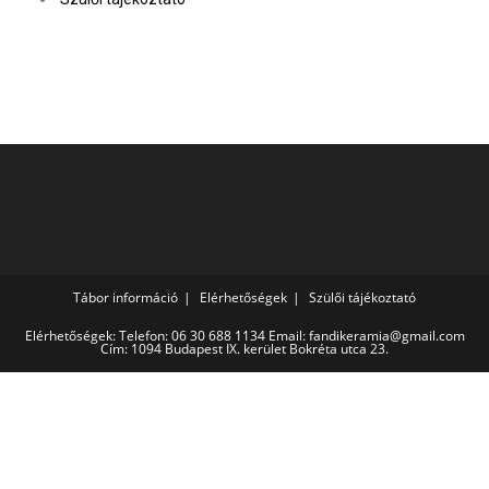
Tábor információ
Elérhetőségek
Szülői tájékoztató
Elérhetőségek: Telefon: 06 30 688 1134 Email: fandikeramia@gmail.com
Cím: 1094 Budapest IX. kerület Bokréta utca 23.