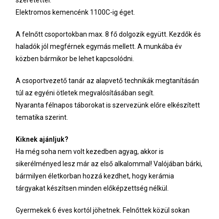
szeretettel.
Elektromos kemencénk 1100C-ig éget.
A felnőtt csoportokban max. 8 fő dolgozik együtt. Kezdők és
haladók jól megférnek egymás mellett. A munkába év
közben bármikor be lehet kapcsolódni.
A csoportvezető tanár az alapvető technikák megtanításán
túl az egyéni ötletek megvalósításában segít.
Nyaranta félnapos táborokat is szervezünk előre elkészített
tematika szerint.
Kiknek ajánljuk?
Ha még soha nem volt kezedben agyag, akkor is
sikerélményed lesz már az első alkalommal! Valójában bárki,
bármilyen életkorban hozzá kezdhet, hogy kerámia
tárgyakat készítsen minden előképzettség nélkül.
Gyermekek 6 éves kortól jöhetnek. Felnőttek közül sokan