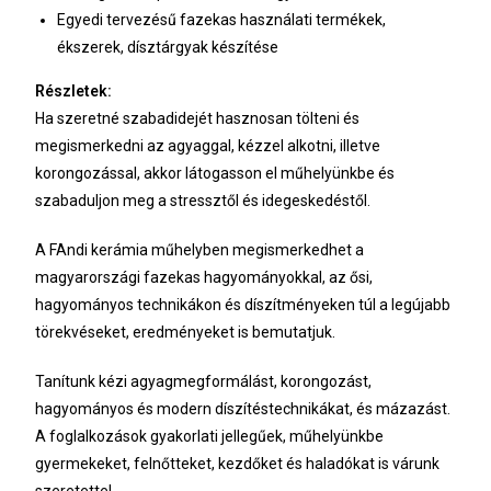
Egyedi tervezésű fazekas használati termékek,
ékszerek, dísztárgyak készítése
Részletek:
Ha szeretné szabadidejét hasznosan tölteni és
megismerkedni az agyaggal, kézzel alkotni, illetve
korongozással, akkor látogasson el műhelyünkbe és
szabaduljon meg a stressztől és idegeskedéstől.
A FAndi kerámia műhelyben megismerkedhet a
magyarországi fazekas hagyományokkal, az ősi,
hagyományos technikákon és díszítményeken túl a legújabb
törekvéseket, eredményeket is bemutatjuk.
Tanítunk kézi agyagmegformálást, korongozást,
hagyományos és modern díszítéstechnikákat, és mázazást.
A foglalkozások gyakorlati jellegűek, műhelyünkbe
gyermekeket, felnőtteket, kezdőket és haladókat is várunk