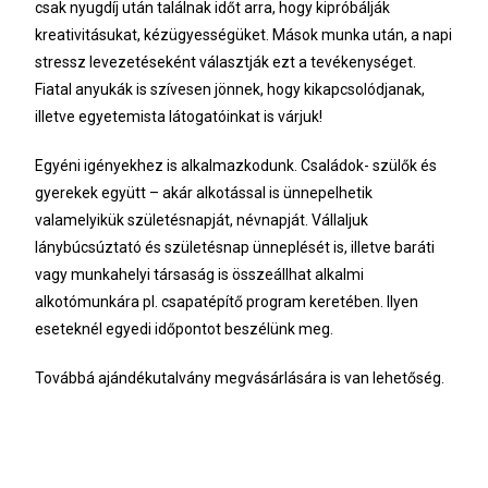
csak nyugdíj után találnak időt arra, hogy kipróbálják
kreativitásukat, kézügyességüket. Mások munka után, a napi
stressz levezetéseként választják ezt a tevékenységet.
Fiatal anyukák is szívesen jönnek, hogy kikapcsolódjanak,
illetve egyetemista látogatóinkat is várjuk!
Egyéni igényekhez is alkalmazkodunk. Családok- szülők és
gyerekek együtt – akár alkotással is ünnepelhetik
valamelyikük születésnapját, névnapját. Vállaljuk
lánybúcsúztató és születésnap ünneplését is, illetve baráti
vagy munkahelyi társaság is összeállhat alkalmi
alkotómunkára pl. csapatépítő program keretében. Ilyen
eseteknél egyedi időpontot beszélünk meg.
Továbbá ajándékutalvány megvásárlására is van lehetőség.