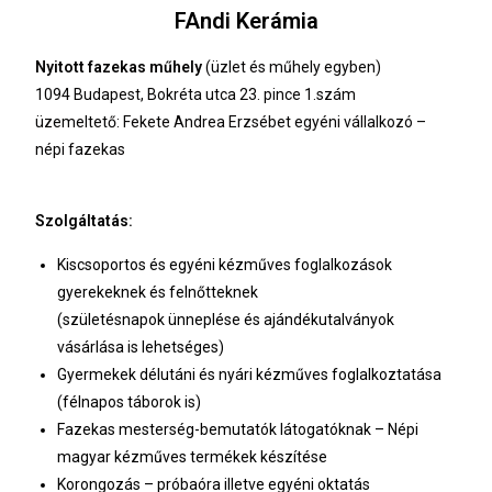
FAndi Kerámia
Nyitott fazekas műhely
(üzlet és műhely egyben)
1094 Budapest, Bokréta utca 23. pince 1.szám
üzemeltető: Fekete Andrea Erzsébet egyéni vállalkozó –
népi fazekas
Szolgáltatás:
Kiscsoportos és egyéni kézműves foglalkozások
gyerekeknek és felnőtteknek
(születésnapok ünneplése és ajándékutalványok
vásárlása is lehetséges)
Gyermekek délutáni és nyári kézműves foglalkoztatása
(félnapos táborok is)
Fazekas mesterség-bemutatók látogatóknak – Népi
magyar kézműves termékek készítése
Korongozás – próbaóra illetve egyéni oktatás