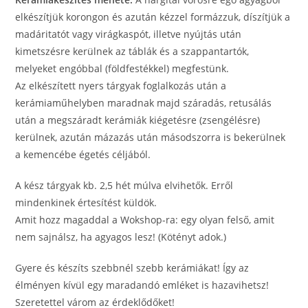
elkészítjük korongon és azután kézzel formázzuk, díszítjük a
madáritatót vagy virágkaspót, illetve nyújtás után
kimetszésre kerülnek az táblák és a szappantartók,
melyeket engóbbal (földfestékkel) megfestünk.
Az elkészített nyers tárgyak foglalkozás után a
kerámiaműhelyben maradnak majd száradás, retusálás
után a megszáradt kerámiák kiégetésre (zsengélésre)
kerülnek, azután mázazás után másodszorra is bekerülnek
a kemencébe égetés céljából.
A kész tárgyak kb. 2,5 hét múlva elvihetők. Erről
mindenkinek értesítést küldök.
Amit hozz magaddal a Wokshop-ra: egy olyan felső, amit
nem sajnálsz, ha agyagos lesz! (Kötényt adok.)
Gyere és készíts szebbnél szebb kerámiákat! Így az
élményen kívül egy maradandó emléket is hazavihetsz!
Szeretettel várom az érdeklődőket!