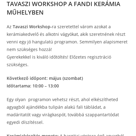
TAVASZI WORKSHOP A FANDI KERÁMIA
MŰHELYBEN
Az
Tavaszi Workshop-
ra szeretettel várom azokat a
kerámiakedvelő és alkotni vágyókat, akik szeretnének részt
venni egy jó hangulatú programon. Semmilyen alapismeret
nem szükséges hozzá!
Gyerekekkel is kiváló időtöltés! Előzetes regisztráció
szükséges.
Következő időpont: május (szombat)
Időtartama: 10:00 – 13:00
Egy olyan programon vehetsz részt, ahol elkészítheted
agyagból ajándékba tulipán alakú fali tábládat, a
madáritatót vagy virágkaspót, továbbá szappantartódat
egyedi díszítéssel.
Kerámiakészítés menete:
A hargitai vörösre égő agyagból