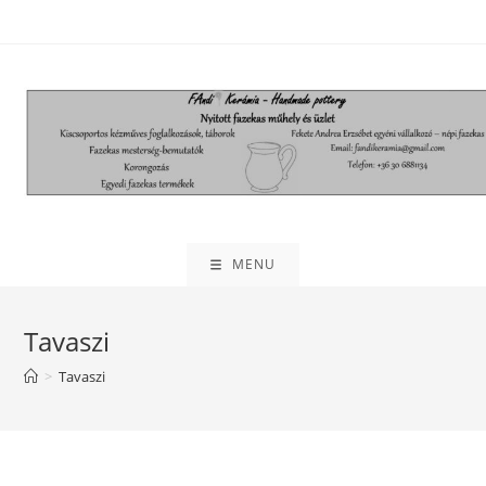
Skip
to
content
MENU
Tavaszi
>
Tavaszi