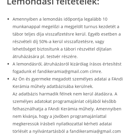
Lemondási feltételek:
Amennyiben a lemondás időpontja legalább 10
munkanappal megelőzi a megjelölt turnus kezdetét a
tábor teljes díja visszafizetésre kerül. Egyéb esetben a
részvételi díj 50%-a kerül visszafizetésre, vagy
lehetőséget biztosítunk a tábori részvétel díjtalan
átruházására pl. testvér részére.
A lemondásról, átruházásról kizárólag írásos értesítést
fogadunk el fandikeramia@gmail.com címre.
Az Ön és gyermeke megadott személyes adatai a FAndi
Kerámia műhely adatbázisába kerülnek.
Az adatbázis harmadik félnek nem kerül átadásra. A
személyes adatokat programajánlat céljából később
felhasználhatja a FAndi Kerámia műhely. Amennyiben
nem kívánja, hogy a jövőben programajánlattal
megkeressük írásbeli nyilatkozattal kérheti adatai
törlését a nyilvántartásból a fandikeramia@gmail.com