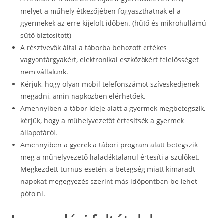
melyet a műhely étkezőjében fogyaszthatnak el a
gyermekek az erre kijelölt időben. (hűtő és mikrohullámú
sütő biztosított)
A résztvevők által a táborba behozott értékes
vagyontárgyakért, elektronikai eszközökért felelősséget
nem vállalunk.
Kérjük, hogy olyan mobil telefonszámot szíveskedjenek
megadni, amin napközben elérhetőek.
Amennyiben a tábor ideje alatt a gyermek megbetegszik,
kérjük, hogy a műhelyvezetőt értesítsék a gyermek
állapotáról.
Amennyiben a gyerek a tábori program alatt betegszik
meg a műhelyvezető haladéktalanul értesíti a szülőket.
Megkezdett turnus esetén, a betegség miatt kimaradt
napokat megegyezés szerint más időpontban be lehet
pótolni.