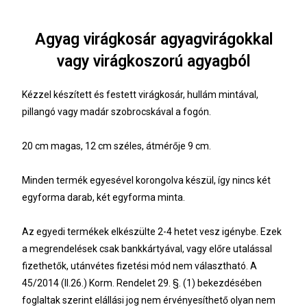
Agyag virágkosár agyagvirágokkal
vagy virágkoszorú agyagból
Kézzel készített és festett virágkosár, hullám mintával,
pillangó vagy madár szobrocskával a fogón.
20 cm magas, 12 cm széles, átmérője 9 cm.
Minden termék egyesével korongolva készül, így nincs két
egyforma darab, két egyforma minta.
Az egyedi termékek elkészülte 2-4 hetet vesz igénybe. Ezek
a megrendelések csak bankkártyával, vagy előre utalással
fizethetők, utánvétes fizetési mód nem választható. A
45/2014 (II.26.) Korm. Rendelet 29. §. (1) bekezdésében
foglaltak szerint elállási jog nem érvényesíthető olyan nem