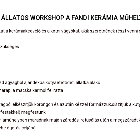
 ÁLLATOS WORKSHOP A FANDI KERÁMIA MŰHE
kat a kerámiakedvelő és alkotni vágyókat, akik szeretnének részt venn
 szükséges.
ed agyagból ajándékba kutyaetetődet, állatka alakú
a harap, a macska karmol feliratta
yagból elkészítjük korongon és azután kézzel formázzuk,díszítjük a kuty
ldfestékkel) megfestünk.
rámiaműhelyben maradnak majd száradás, retusálás után a megszáradt k
e égetés céljából.