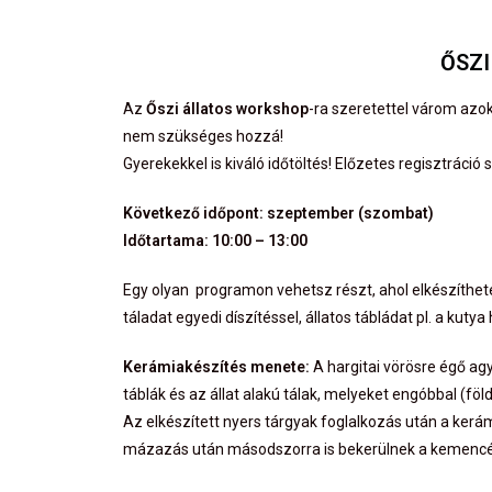
ŐSZI
Az
Őszi állatos workshop
-ra szeretettel várom azo
nem szükséges hozzá!
Gyerekekkel is kiváló időtöltés! Előzetes regisztráció
Következő időpont: szeptember (szombat)
Időtartama: 10:00 – 13:00
Egy olyan programon vehetsz részt, ahol elkészíthet
táladat egyedi díszítéssel, állatos tábládat pl. a kuty
Kerámiakészítés menete:
A hargitai vörösre égő ag
táblák és az állat alakú tálak, melyeket engóbbal (fö
Az elkészített nyers tárgyak foglalkozás után a ke
mázazás után másodszorra is bekerülnek a kemencéb